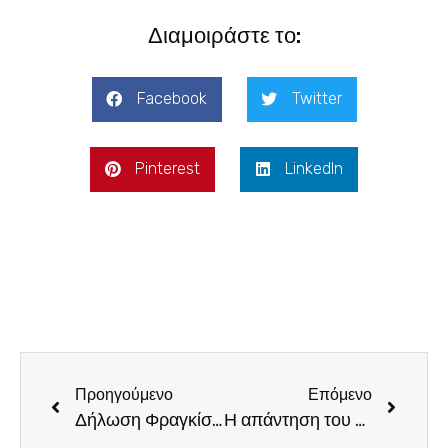
Διαμοιράστε το:
Facebook
Twitter
Pinterest
LinkedIn
Προηγούμενο
Επόμενο
Δήλωση Φραγκίσκου Παρασύρη – «Οι ρίζες των προβλημάτων είναι βαθιές αλλά εύκολα κόβονται όταν υπάρχει αποφασιστικότητα»
Η απάντηση του Υπουργείου Προστασίας του Πολίτη στον Φραγκίσκο Παρασύρη για το Αστυνομικό Τμήμα Φαιστού