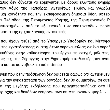
λάθος δεν δύναται να ερμηνευτεί με όρους ελλιπούς ενημ
τον Λόφο της Παπούρας. Αντιθέτως. Πλέον, και γνωρίζε
ική κοινότητα και την εκπεφρασμένη δημόσια θέση, ύστ
 Πεδιάδας, της Περιφέρειας Κρήτης, της Περιφερειακής 
επιστημόνων από το εξωτερικό, των εκατοντάδων φορέ
ημασία της αρχαιολογικής ανασκαφής.
που έχουν τεθεί από το Υπουργείο Υποδομών και Μεταφο
α της εγκατάστασης συστημάτων αεροναυτιλίας σε ένα αεροδρ
ευθύνης στην καθυστέρηση του έργου, τη στιγμή, μάλιστα,
ως π.χ. της Σήραγγας στην Ξηροκαμάρα καθυστέρησαν αναι
τά και σε κοινοβουλευτικό επίπεδο.
ιγμή που στην πρόσκληση δεν ορίζεται σαφώς ότι αντικείμε
 για την εγκατάσταση των ραντάρς, δεν θα συμμετέχω σε αυτή
ια της μεγάλης εκδήλωσης που πραγματοποιήθηκε στο Η
εριοχής και δεκάδων εκπροσώπων επιστημονικών φορέων.