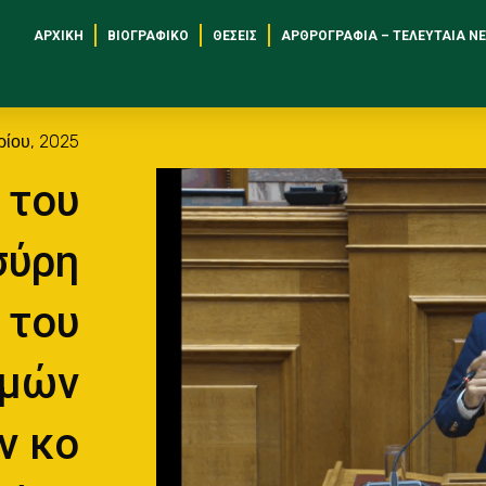
ΑΡΧΙΚΉ
ΒΙΟΓΡΑΦΙΚΌ
ΘΈΣΕΙΣ
ΑΡΘΡΟΓΡΑΦΊΑ – ΤΕΛΕΥΤΑΊΑ Ν
ρίου, 2025
 του
σύρη
 του
ομών
ν κο