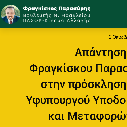
2 Οκτωβ
Απάντηση
Φραγκίσκου Παρα
στην πρόσκληση
Υφυπουργού Υποδ
και Μεταφορώ