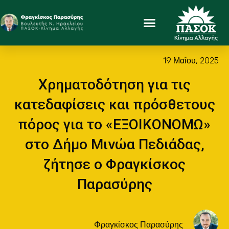
19 Μαΐου, 2025
Χρηματοδότηση για τις
κατεδαφίσεις και πρόσθετους
πόρος για το «ΕΞΟΙΚΟΝΟΜΩ»
στο Δήμο Μινώα Πεδιάδας,
ζήτησε ο Φραγκίσκος
Παρασύρης
Φραγκίσκος Παρασύρης