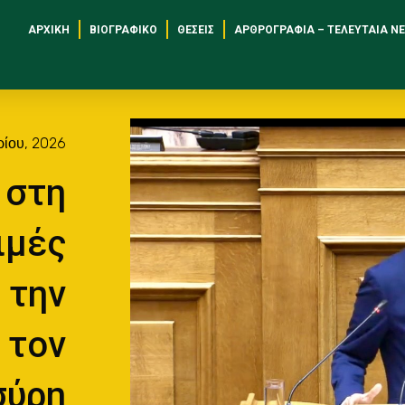
ΑΡΧΙΚΉ
ΒΙΟΓΡΑΦΙΚΌ
ΘΈΣΕΙΣ
ΑΡΘΡΟΓΡΑΦΊΑ – ΤΕΛΕΥΤΑΊΑ Ν
ρίου, 2026
 στη
ιμές
 την
 τον
σύρη