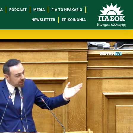
ΈΑ
PODCAST
MEDIA
ΓΙΑ ΤΟ ΗΡΆΚΛΕΙΟ
NEWSLETTER
ΕΠΙΚΟΙΝΩΝΊΑ