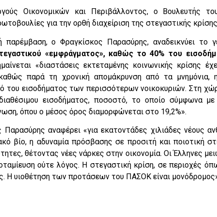
γούς Οικονομικών και Περιβάλλοντος, ο Βουλευτής του
ωτοβουλίες για την ορθή διαχείριση της στεγαστικής κρίσης
ή παρέμβαση, ο Φραγκίσκος Παρασύρης, αναδεικνύει το γ
τεγαστικού «εμφράγματος», καθώς το 40% του εισοδήμ
ημαίνεται «διαστάσεις εκτεταμένης κοινωνικής κρίσης έχ
 καθώς παρά τη χρονική απομάκρυνση από τα μνημόνια, 
ό του εισοδήματος των περισσότερων νοικοκυριών. Στη χώ
ιαθέσιμου εισοδήματος, ποσοστό, το οποίο σύμφωνα με τ
ωση, όπου ο μέσος όρος διαμορφώνεται στο 19,2%».
 Παρασύρης αναφέρει «για εκατοντάδες χιλιάδες νέους αν
ακό βίο, η αδυναμία πρόσβασης σε προσιτή και ποιοτική στ
σότητες, θέτοντας νέες νάρκες στην οικονομία. Οι Έλληνες με
οταμίευση ούτε λόγος. Η στεγαστική κρίση, σε περιοχές όπ
ς. Η υιοθέτηση των προτάσεων του ΠΑΣΟΚ είναι μονόδρομος»