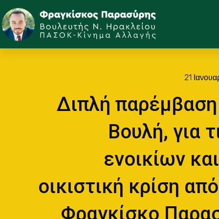
21 Ιανουα
Διπλή παρέμβαση
Βουλή, για τ
ενοικίων και
οικιστική κρίση από
Φραγκίσκο Παρα