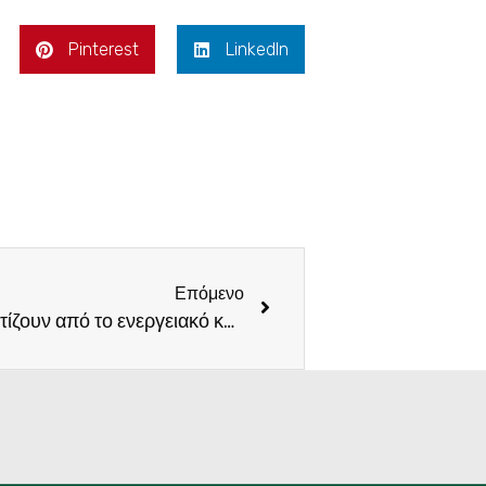
Pinterest
LinkedIn
Επόμενο
Οι Έλληνες παραγωγοί γονατίζουν από το ενεργειακό κόστος – Ομιλία Φραγκίσκου Παρασύρη κατά τη συζήτηση για τη διακομματική επιτροπή για τον πρωτογενή τομέα