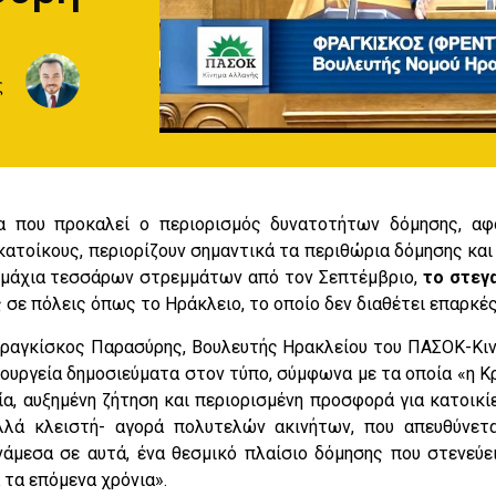
ς
α που προκαλεί ο περιορισμός δυνατοτήτων δόμησης, αφο
κατοίκους, περιορίζουν σημαντικά τα περιθώρια δόμησης κα
μάχια τεσσάρων στρεμμάτων από τον Σεπτέμβριο,
το στεγ
 σε πόλεις όπως το Ηράκλειο, το οποίο δεν διαθέτει επαρκέ
Φραγκίσκος Παρασύρης, Βουλευτής Ηρακλείου του ΠΑΣΟΚ-Κι
πουργεία δημοσιεύματα στον τύπο, σύμφωνα με τα οποία «η Κ
ία, αυξημένη ζήτηση και περιορισμένη προσφορά για κατοικί
λλά κλειστή- αγορά πολυτελών ακινήτων, που απευθύνετα
νάμεσα σε αυτά, ένα θεσμικό πλαίσιο δόμησης που στενεύε
 τα επόμενα χρόνια».