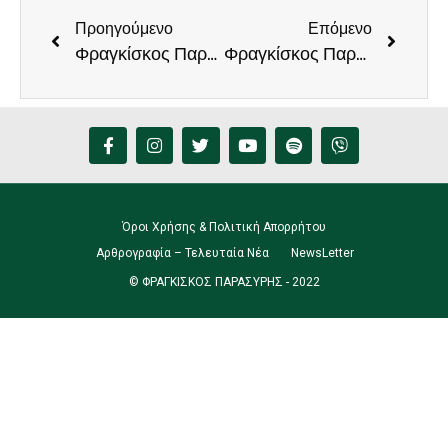
Προηγούμενο
Επόμενο
Φραγκίσκος Παρασύρης: «επιλέγετε να διαλύετε τον εργασιακό βίο εκατομμυρίων Ελλήνων εργαζόμενων στο όνομα μιας ανέξοδης και στείρας ιδεοληψίας»
Φραγκίσκος Παρασύρης: Δυστυχώς, το Αρκαλοχώρι δείχνει το δρόμο και για τη Θεσσαλία
Όροι Χρήσης & Πολιτική Απορρήτου
Αρθρογραφία – Τελευταία Νέα
NewsLetter
© ΦΡΑΓΚΙΣΚΟΣ ΠΑΡΑΣΥΡΗΣ - 2022