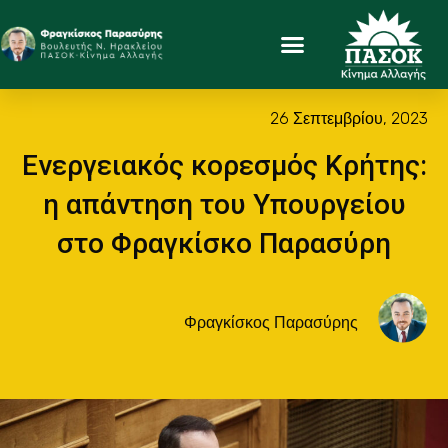
26 Σεπτεμβρίου, 2023
Ενεργειακός κορεσμός Κρήτης:
η απάντηση του Υπουργείου
στο Φραγκίσκο Παρασύρη
Φραγκίσκος Παρασύρης