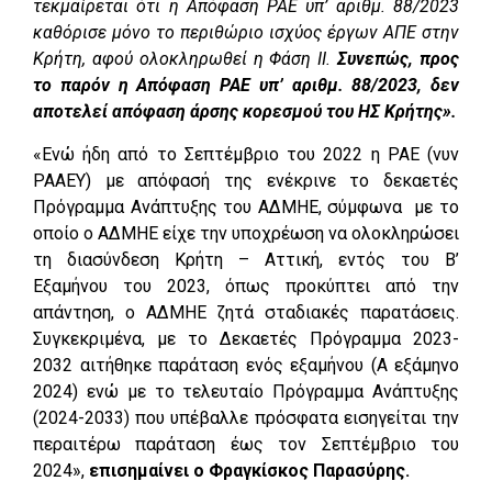
τεκμαίρεται ότι η Απόφαση ΡΑΕ υπ’ αριθμ. 88/2023
καθόρισε μόνο το περιθώριο ισχύος έργων ΑΠΕ στην
Κρήτη, αφού ολοκληρωθεί η Φάση ΙΙ.
Συνεπώς, προς
το παρόν η Απόφαση ΡΑΕ υπ’ αριθμ. 88/2023, δεν
αποτελεί απόφαση άρσης κορεσμού του ΗΣ Κρήτης».
«Ενώ ήδη από το Σεπτέμβριο του 2022 η ΡΑΕ (νυν
ΡΑΑΕΥ) με απόφασή της ενέκρινε το δεκαετές
Πρόγραμμα Ανάπτυξης του ΑΔΜΗΕ, σύμφωνα με το
οποίο ο ΑΔΜΗΕ είχε την υποχρέωση να ολοκληρώσει
τη διασύνδεση Κρήτη – Αττική, εντός του Β’
Εξαμήνου του 2023, όπως προκύπτει από την
απάντηση, ο ΑΔΜΗΕ ζητά σταδιακές παρατάσεις.
Συγκεκριμένα, με το Δεκαετές Πρόγραμμα 2023-
2032 αιτήθηκε παράταση ενός εξαμήνου (Α εξάμηνο
2024) ενώ με το τελευταίο Πρόγραμμα Ανάπτυξης
(2024-2033) που υπέβαλλε πρόσφατα εισηγείται την
περαιτέρω παράταση έως τον Σεπτέμβριο του
2024»,
επισημαίνει ο Φραγκίσκος Παρασύρης.