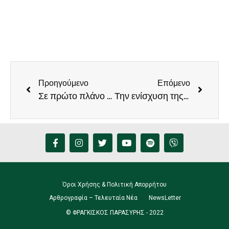
Προηγούμενο
Επόμενο
Σε πρώτο πλάνο τα ενεργειακά του Δήμου Ηρακλείου, στη συνάντηση Φραγκίσκου Παρασύρη και Νίκου Γιαλιτάκη
Την ενίσχυση της Πολεοδομίας στο Καστέλλι ζητά ο Φραγκίσκος Παρασύρης
Όροι Χρήσης & Πολιτική Απορρήτου
Αρθρογραφία – Τελευταία Νέα
NewsLetter
© ΦΡΑΓΚΙΣΚΟΣ ΠΑΡΑΣΥΡΗΣ - 2022