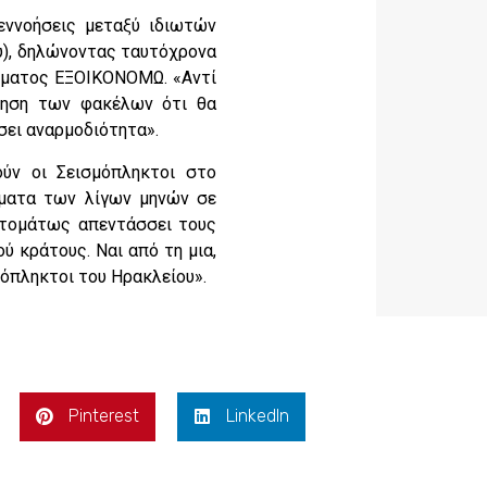
εννοήσεις μεταξύ ιδιωτών
υ), δηλώνοντας ταυτόχρονα
άμματος ΕΞΟΙΚΟΝΟΜΩ. «Αντί
ότηση των φακέλων ότι θα
σει αναρμοδιότητα».
ύν οι Σεισμόπληκτοι στο
μματα των λίγων μηνών σε
υτομάτως απεντάσσει τους
ύ κράτους. Ναι από τη μια,
σμόπληκτοι του Ηρακλείου».
Pinterest
LinkedIn