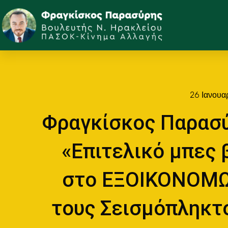
26 Ιανουα
Φραγκίσκος Παρασ
«Επιτελικό μπες 
στο ΕΞΟΙΚΟΝΟΜΩ
τους Σεισμόπληκτ