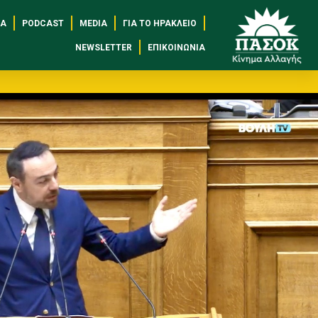
ΈΑ
PODCAST
MEDIA
ΓΙΑ ΤΟ ΗΡΆΚΛΕΙΟ
NEWSLETTER
ΕΠΙΚΟΙΝΩΝΊΑ