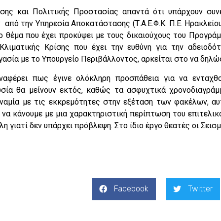
ίσης και Πολιτικής Προστασίας απαντά ότι υπάρχουν συν
 από την Υπηρεσία Αποκατάστασης (Τ.Α.Ε.Φ.Κ. Π.Ε. Ηρακλείο
το θέμα που έχει προκύψει με τους δικαιούχους του Προγρ
Κλιματικής Κρίσης που έχει την ευθύνη για την αδειοδ
ασία με το Υπουργείο Περιβάλλοντος, αρκείται στο να δηλώ
αφέρει πως έγινε ολόκληρη προσπάθεια για να ενταχθο
σία θα μείνουν εκτός, καθώς τα ασφυχτικά χρονοδιαγρά
ναμία με τις εκκρεμότητες στην εξέταση των φακέλων, α
 να κάνουμε με μια χαρακτηριστική περίπτωση του επιτελικο
άλλη γιατί δεν υπάρχει πρόβλεψη. Στο ίδιο έργο θεατές οι Σει
Facebook
Twitter