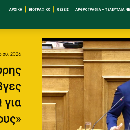
ΑΡΧΙΚΉ
ΒΙΟΓΡΑΦΙΚΌ
ΘΈΣΕΙΣ
ΑΡΘΡΟΓΡΑΦΊΑ – ΤΕΛΕΥΤΑΊΑ Ν
ρίου, 2026
ύρης
βγες
 για
ους»