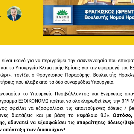
ς
είναι ικανό για να περιγράψει την ασυνεννοησία που επικρ
 και το Υπουργείο Κλιματικής Κρίσης για την εφαρμογή του 
ρι», τονίζει ο Φραγκίσκος Παρασύρης, Βουλευτής Ηρακλ
τήσεις που έλαβε από τα δύο συναρμόδια Υπουργεία.
Ιανουαρίου το Υπουργείο Περιβάλλοντος και Ενέργειας απ
η
ρόγραμμα ΕΞΟΙΚΟΝΟΜΩ πρέπει να ολοκληρωθεί έως την 31
Μ
ος οφείλει να εξασφαλίσει τις απαιτούμενες άδειες / βε
ενες διατάξεις και με βάση το κεφάλαιο 8.3».
Ωστόσο,
ης, αδυνατεί να εξασφαλίσει τις απαραίτητες άδειες/βε
ν απένταξη των δικαιούχων!