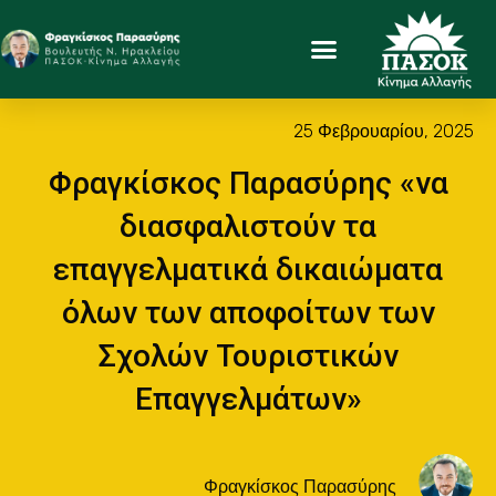
25 Φεβρουαρίου, 2025
Φραγκίσκος Παρασύρης «να
διασφαλιστούν τα
επαγγελματικά δικαιώματα
όλων των αποφοίτων των
Σχολών Τουριστικών
Επαγγελμάτων»
Φραγκίσκος Παρασύρης