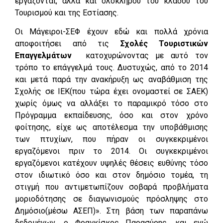
εργάζονται, αλλά και ολόκληρου του κλάδου του
Τουρισμού και της Εστίασης.
Οι Μάγειροι-ΣΕΦ έχουν εδώ και πολλά χρόνια
αποφοιτήσει από τις
Σχολές Τουριστικών
Επαγγελμάτων
κατοχυρώνοντας με αυτό τον
τρόπο το επάγγελμά τους. Δυστυχώς, από το 2014
και μετά παρά την ανακήρυξη ως αναβάθμιση της
Σχολής σε ΙΕΚ(που τώρα έχει ονομαστεί σε ΣΑΕΚ)
χωρίς όμως να αλλάξει το παραμικρό τόσο στο
Πρόγραμμα εκπαίδευσης, όσο και στον χρόνο
φοίτησης, είχε ως αποτέλεσμα την υποβάθμισης
των πτυχίων, που πήραν οι συγκεκριμένοι
εργαζόμενοι πριν το 2014. Οι συγκεκριμένοι
εργαζόμενοι κατέχουν υψηλές θέσεις ευθύνης τόσο
στον ιδιωτικό όσο και στον δημόσιο τομέα, τη
στιγμή που αντιμετωπίζουν σοβαρά προβλήματα
μοριοδότησης σε διαγωνισμούς πρόσληψης στο
Δημόσιο(μέσω ΑΣΕΠ)». Στη βάση των παραπάνω
δεδομένων, ο Φραγκίσκος Παρασύρης, και ενώ