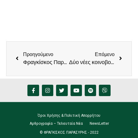
Προηγούμενο
Επόμενο
Φραγκίσκος Παρασύηρη: έρχεται το χωροταξικό των ΑΠΕ και μαζί αυξήσεις στα ανταποδοτικά για τις τοπικές κοινωνίες
Δύο νέες κοινοβουλευτικές παρεμβάσεις του Φραγκίσκου Παρασύρη, για ζητήματα της Πανελλήνιας Ομοσπονδίας Ενώσεων Στρατιωτικών
Όροι Χρήσης & Πολιτική Απορρήτου
Αρθρογραφία – Τελευταία Νέα
NewsLetter
© ΦΡΑΓΚΙΣΚΟΣ ΠΑΡΑΣΥΡΗΣ - 2022