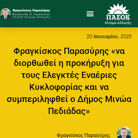
20 Ιανουαρίου, 2025
Φραγκίσκος Παρασύρης «να
διορθωθεί η προκήρυξη για
τους Ελεγκτές Εναέριες
Κυκλοφορίας και να
συμπεριληφθεί ο Δήμος Μινώα
Πεδιάδας»
Φραγκίσκος Παρασύρης