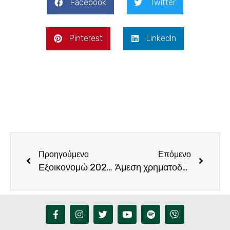
Facebook
Twitter
Pinterest
LinkedIn
Προηγούμενο
Επόμενο
Εξοικονομώ 2025. «Μέσα οι σεισμόπληκτες περιοχές έξω τα σεισμόπληκτα κτήρια», τονίζει ο Φραγκίσκος Παρασύρης
Άμεση χρηματοδότηση της κατασκευής νέας περίφραξης του στρατιωτικού αεροδρομίου Τυμπακίου, ζήτησε ο Φραγκίσκος Παρασύρης