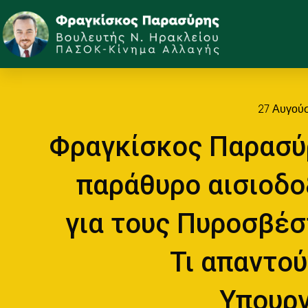
27 Αυγούσ
Φραγκίσκος Παρασύ
παράθυρο αισιοδο
για τους Πυροσβέσ
Τι απαντού
Υπουργ