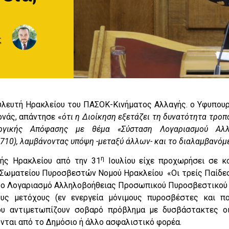
ς
λευτή Ηρακλείου του ΠΑΣΟΚ-Κινήματος Αλλαγής. ο Υφυπουρ
ρνάς, απάντησε «
ότι η Διοίκηση εξετάζει τη δυνατότητα τροπ
πουργικής Απόφασης με θέμα «Σύσταση Λογαριασμού Αλ
710), λαμβάνοντας υπόψη -μεταξύ άλλων- και το διαλαμβανόμε
η
τής Ηρακλείου από την 31
Ιουλίου είχε προχωρήσει σε κ
 Σωματείου Πυροσβεστών Νομού Ηρακλείου «Οι τρείς Παίδες
 στο Λογαριασμό Αλληλοβοήθειας Προσωπικού Πυροσβεστικού
ους μετόχους (εν ενεργεία μόνιμους πυροσβέστες και π
υ αντιμετωπίζουν σοβαρό πρόβλημα με δυσβάστακτες οι
νται από το Δημόσιο ή άλλο ασφαλιστικό φορέα.