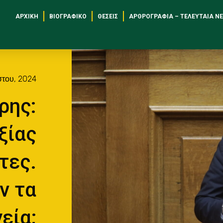
ΑΡΧΙΚΉ
ΒΙΟΓΡΑΦΙΚΌ
ΘΈΣΕΙΣ
ΑΡΘΡΟΓΡΑΦΊΑ – ΤΕΛΕΥΤΑΊΑ Ν
του, 2024
ρης:
ξίας
τες.
ν τα
εία;