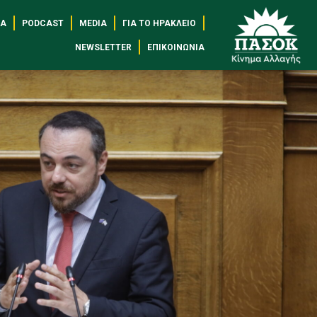
ΈΑ
PODCAST
MEDIA
ΓΙΑ ΤΟ ΗΡΆΚΛΕΙΟ
NEWSLETTER
ΕΠΙΚΟΙΝΩΝΊΑ