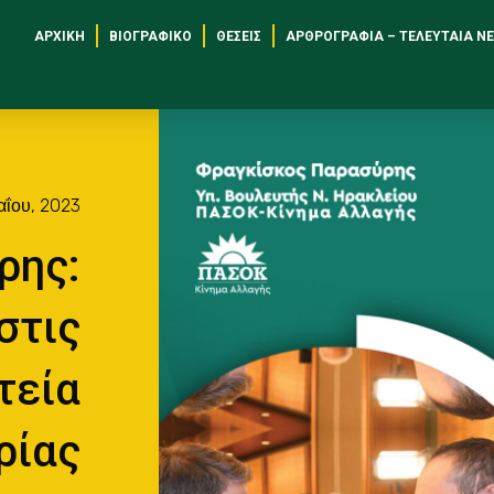
ΑΡΧΙΚΉ
ΒΙΟΓΡΑΦΙΚΌ
ΘΈΣΕΙΣ
ΑΡΘΡΟΓΡΑΦΊΑ – ΤΕΛΕΥΤΑΊΑ Ν
αΐου, 2023
ρης:
στις
τεία
ρίας