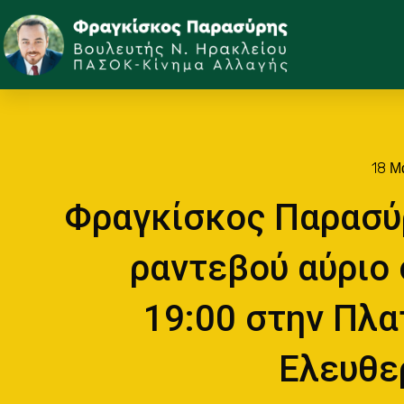
18 Μ
Φραγκίσκος Παρασύ
ραντεβού αύριο 
19:00 στην Πλα
Ελευθε