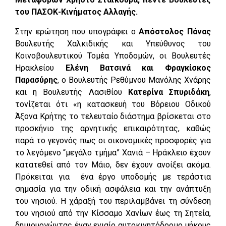
του ΠΑΣΟΚ-Κινήματος Αλλαγής.
Στην ερώτηση που υπογράφει ο
Απόστολος Πάνας
Βουλευτής Χαλκιδικής και Υπεύθυνος του
Κοινοβουλευτικού Τομέα Υποδομών, οι Βουλευτές
Ηρακλείου
Ελένη Βατσινά και Φραγκίσκος
Παρασύρης
, ο Βουλευτής Ρεθύμνου Μανόλης Χνάρης
και η Βουλευτής Λασιθίου
Κατερίνα Σπυριδάκη
,
τονίζεται ότι «η κατασκευή του Βόρειου Οδικού
Άξονα Κρήτης το τελευταίο διάστημα βρίσκεται στο
προσκήνιο της αρνητικής επικαιρότητας, καθώς
παρά το γεγονός πως οι οικονομικές προσφορές για
το λεγόμενο “μεγάλο τμήμα” Χανιά – Ηράκλειο έχουν
κατατεθεί από τον Μάιο, δεν έχουν ανοίξει ακόμα.
Πρόκειται για ένα έργο υποδομής με τεράστια
σημασία για την οδική ασφάλεια και την ανάπτυξη
του νησιού. Η χάραξή του περιλαμβάνει τη σύνδεση
του νησιού από την Κίσσαμο Χανίων έως τη Σητεία,
δημιουργώντας έναν ενιαίο αυτοκινητόδρομο μήκους