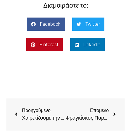
Διαμοιράστε το:
Facebook
Twitter
Pinterest
LinkedIn
Προηγούμενο
Επόμενο
Χαιρετίζουμε την πρόθεση του κ. Αυγενάκη, για τη χρηματοδότηση του Φράγματος Λαδούκου, ελπίζουμε, όμως, στα ανάλογα αποτελέσματα
Φραγκίσκος Παρασύρης: να αποκατασταθούν οι αδικίες για τους αγρότες του Ηρακλείου, ύστερα από τις μειωμένες πληρωμές και άμεση ενημέρωση για τη νέα ΚΑΠ