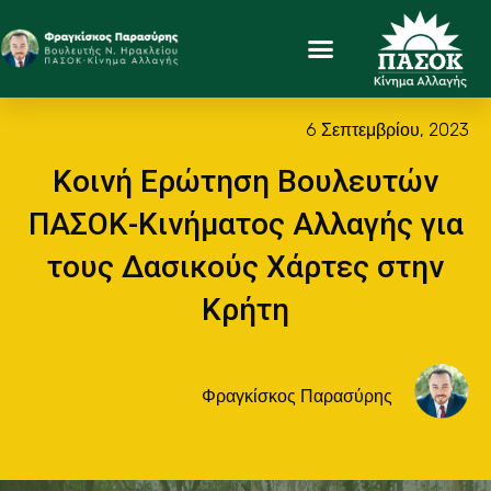
6 Σεπτεμβρίου, 2023
Κοινή Ερώτηση Βουλευτών
ΠΑΣΟΚ-Κινήματος Αλλαγής για
τους Δασικούς Χάρτες στην
Κρήτη
Φραγκίσκος Παρασύρης