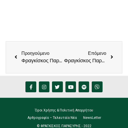
Προηγούμενο
Επόμενο
Φραγκίσκος Παρασύρης: «κοινό μέτωπο για τη σύνδεση του νότου με το Αεροδρόμιο στο Καστέλλι»
Φραγκίσκος Παρασύρης: «Μέχρι 18 Απριλίου το Μaster Plan του Λιμανιού. Παράθυρο για αναδιάταξη στους χώρους, παρά το «όχι» στις εξώσεις
Όροι Χρήσης & Πολιτική Απορρήτου
Αρθρογραφία – Τελευταία Νέα
NewsLetter
© ΦΡΑΓΚΙΣΚΟΣ ΠΑΡΑΣΥΡΗΣ - 2022