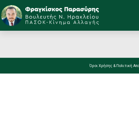
Week’s Bulletin #
Όροι Χρήσης & Πολιτική Απ