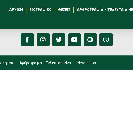
1 – Η ευθύνη μιας γενιά
ΑΡΧΙΚΉ
ΒΙΟΓΡΑΦΙΚΌ
ΘΈΣΕΙΣ
ΑΡΘΡΟΓΡΑΦΊΑ – ΤΕΛΕΥΤΑΊΑ Ν
ορρήτου
Αρθρογραφία – Τελευταία Νέα
NewsLetter