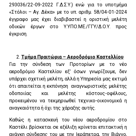
293036/22-09-2022 Γ.Δ.Σ.Υ.) ενώ για το υποτμήμα
«Στόλοι – Αγ. Δέκα» με το υπ. αριθμ. 58/04-01-2024
έγγραφο μας έχει διαβιβαστεί η οριστική μελέτη
οδικών έργων στο Υ.ΥΠΟ.ΜΕ./ΓΓΥ/Δ.Ο.Υ. προς
έγκριση.
Τμήμα Πραιτώρια – Αεροδρόμιο Καστελλίου
Για την σύνδεση των Προτορίων με το νέο
αεροδρόμιο Καστελίου εξ’ όσων γνωρίζουμε, δεν
υπάρχει σχετική μελέτη, αλλά η Υπηρεσία μας εκτιμά
ότι απαιτείται η εκπόνηση αναγνωριστικής μελέτης
οδοποιίας και μελέτης κόστους-οφέλους,
προκειμένου να τεκμηριωθεί τεχνικο-οικονομικά η
αναγκαιότητα ή όχι της χάραξης αυτής.
Καθώς η κατασκευή του νέου αεροδρομίου στο
Καστέλι βρίσκεται σε εξέλιξη κρίνεται επιτακτική η
ανάγκη σύνδεσης του με την Ιεράπετρα, την Βιάννο,