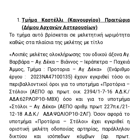
Τμήμα Καστέλλι (Καινουργίου) Πραιτώρια
(Δήμου Αρχανών Αστερουσίων)
Το τμήμα αυτό βρίσκεται σε μελετητική ωριμότητα
καθώς στα πλαίσια της μελέτης με τίτλο
«Λοιπές μελέτες ολοκλήρωσης του οδικού άξονα Αγ.
Βαρβάρα – Αγ. Δέκα – Βιάννος – Ιεράπετρα – Παχειά
Άμμος, Τμήμα : Προτορια – Αγ .Δέκα» (Ενάριθμο
έργου : 2023ΝΑ47100135) έχουν εγκριθεί τόσο οι
περιβαλλοντικοί όροι για το υποτμήμα «Προτόρια –
Στόλοι» (ΑΕΠΟ αρ. πρωτ. οικ. 2394/1-7-16 Α.Δ.Κ./
ΑΔΑ:62ΡΛΟΡ1Θ-ΜΒΧ) όσο και για το υποτμήμα
«Στόλοι – Αγ. Δέκα» (ΑΕΠΟ αριθμ. πρωτ 227π.ε./21-
12-18 Α.Δ.Κ./ ΑΔΑ:ΨΩΛΙΟΡ1Θ-2ΛΓ). Όσον αφορά το
υποτμήμα «Προτόρια – Στόλοι» έχει εγκριθεί η
οριστική μελέτη οδοποιίας αρτηρίας, παράλληλου
δικτύου και ισόπεδων κόμβων (αρ. πρωτ.