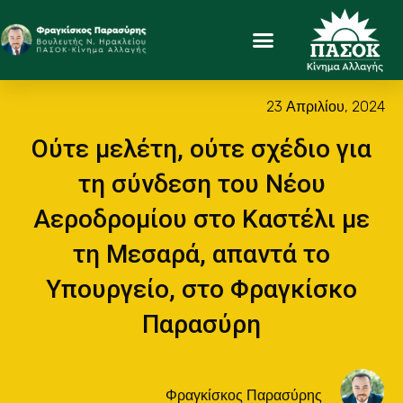
23 Απριλίου, 2024
Ούτε μελέτη, ούτε σχέδιο για
τη σύνδεση του Νέου
Αεροδρομίου στο Καστέλι με
τη Μεσαρά, απαντά το
Υπουργείο, στο Φραγκίσκο
Παρασύρη
Φραγκίσκος Παρασύρης