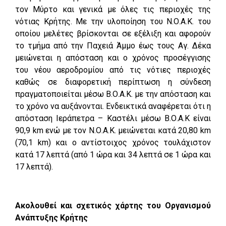
τον Μύρτο και γενικά με όλες τις περιοχές της
νότιας Κρήτης. Με την υλοποίηση του Ν.Ο.Α.Κ. του
οποίου μελέτες βρίσκονται σε εξέλιξη και αφορούν
το τμήμα από την Παχειά Άμμο έως τους Αγ. Δέκα
μειώνεται η απόσταση και ο χρόνος προσέγγισης
του νέου αεροδρομίου από τις νότιες περιοχές
καθώς σε διαφορετική περίπτωση η σύνδεση
πραγματοποιείται μέσω Β.Ο.Α.Κ. με την απόσταση και
το χρόνο να αυξάνονται. Ενδεικτικά αναφέρεται ότι η
απόσταση Ιεράπετρα – Καστέλι μέσω Β.Ο.Α.Κ είναι
90,9 km ενώ με τον Ν.Ο.Α.Κ. μειώνεται κατά 20,80 km
(70,1 km) και ο αντίστοιχος χρόνος τουλάχιστον
κατά 17 λεπτά (από 1 ώρα και 34 λεπτά σε 1 ώρα και
17 λεπτά).
Ακολουθεί και σχετικός χάρτης του Οργανισμού
Ανάπτυξης Κρήτης