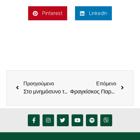
Pinterest
LinkedIn
Προηγούμενο
Επόμενο
Στο μνημόσυνο των πεσόντων Πυροσβεστών ο Φραγκίσκος Παρασύρης
Φραγκίσκος Παρασύρης «οδηγείτε σε ασφυξία αγρότες και κτηνοτρόφους, τους κουνάτε και το δάκτυλο»