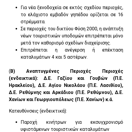
Για νέα ξενοδοχεία σε εκτός σχεδίου περιοχές,
το ελάχιστο εμβαδόν γηπέδου ορίζεται σε 16
στρέμματα.
Σε περιοχές του δικτύου Φύση 2000, η ανάπτυξη
νέων τουριστικών υποδομών επιτρέπεται μόνο
μετά τον καθορισμό σχεδίων διαχείρισης.
Επιτρέπεται η ανέγερση ή επέκταση
καταλυμάτων 4 και 5 αστέρων.
(
Β) Αναπτυγμένες Περιοχές Περιοχές
(ενδεικτικά): Δ.Ε. Γαζίου και Γουβών (Π.Ε.
Ηρακλείου), Δ.Ε. Αγίου Νικολάου (Π.Ε. Λασιθίου),
Δ.Ε. Ρεθύμνης και Αρκάδιου (Π.Ε. Ρεθύμνου), Δ.Ε.
Χανίων και Γεωργιουπόλεως (Π.Ε. Χανίων) κ.ά.
Κατευθύνσεις (ενδεικτικά):
Παροχή κινήτρων για εκσυγχρονισμό
υφιστάμενων τουριστικών καταλυμάτων