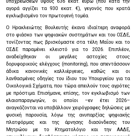
υποχρεώσεων ύψους 636 εκατ. ευρώ (που κατά την
αγορά αγγίζει τα 930 εκατ. €), γεγονός που κρατά
εγκλωβισμένο τον πρωτογενή τομέα.
Ο Ηρακλειώτης Βουλευτής έκανα ιδιαίτερη αναφορά
στο φιάσκο των ψηφιακών συστημάτων και του ΟΣΔΕ,
τονίζοντας πως βρισκόμαστε στα τέλη Μαΐου και το
ΟΣΔΕ παραμένει κλειστό για το 2026. Επιπλέον,
αναδείχθηκαν οι μεγάλες αστοχίες στους
δορυφορικούς ελέγχους (monitoring), που απεντάσσουν
άδικα κανονικές καλλιέργειες, καθώς και οι
λανθασμένες οδηγίες του ίδιου του Υπουργείου για τα
Οικολογικά Σχήματα, που τώρα απειλούν τους αγρότες
με πρόστιμα. Επισήμανε, επίσης, τον εγκλωβισμό των
ελαιοπαραγωγών, οι οποίοι –εν έτει 2026–
αναγκάζονται να υποβάλλουν χειρόγραφες δηλώσεις με
φυσική παρουσία, λόγω της ανυπαρξίας ψηφιακής
πλατφόρμας και της άρνησης διασύνδεσης του
Μητρώου με το Κτηματολόγιο και την ΑΑΔΕ,