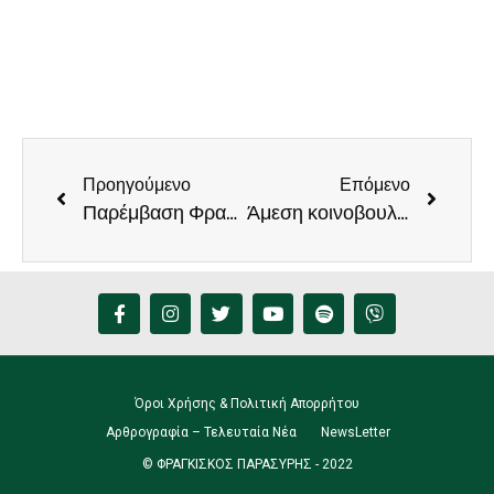
Προηγούμενο
Επόμενο
Παρέμβαση Φραγκίσκου Παρασύρη στη Βουλή για το «πάγωμα» των επενδυτικών σχεδίων του Ταμείου Ανάκαμψης στο Ηράκλειο
Άμεση κοινοβουλευτική πρωτοβουλία του Φραγκίσκου Παρασύρη μετά τη σύσκεψη ΓΕΩΤΕΕ και Γεωτεχνικών στο Ηράκλειο
Όροι Χρήσης & Πολιτική Απορρήτου
Αρθρογραφία – Τελευταία Νέα
NewsLetter
© ΦΡΑΓΚΙΣΚΟΣ ΠΑΡΑΣΥΡΗΣ - 2022