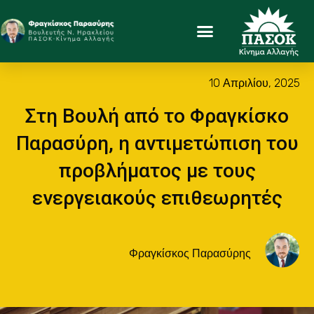
10 Απριλίου, 2025
Στη Βουλή από το Φραγκίσκο
Παρασύρη, η αντιμετώπιση του
προβλήματος με τους
ενεργειακούς επιθεωρητές
Φραγκίσκος Παρασύρης