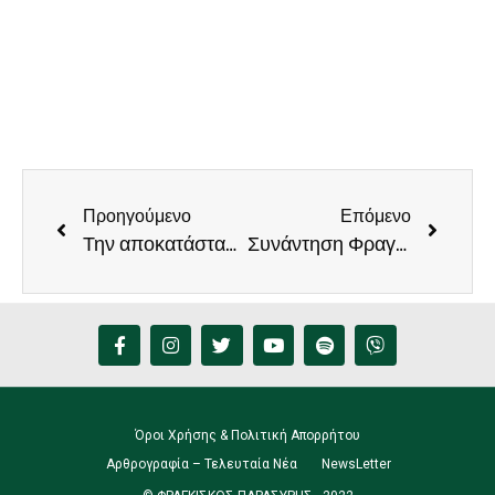
Προηγούμενο
Επόμενο
Την αποκατάσταση της αδικίας, προς τους εργαζόμενους στα Κέντρα Κοινωνικής Πρόνοιας, ζητά ο Φραγκίσκος Παρασύρης
Συνάντηση Φραγκίσκου Παρασύρη, του Γραμματέα και μελών του Τομέα Ενέργειας ΠΑΣΟΚ με την Πανελλήνια Ομοσπονδία Φωτοβολταϊκών
Όροι Χρήσης & Πολιτική Απορρήτου
Αρθρογραφία – Τελευταία Νέα
NewsLetter