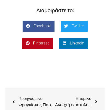
Διαμοιράστε το:
Facebook
Twitter
Pinterest
LinkedIn
Προηγούμενο
Επόμενο
Φραγκίσκος Παρασύρης: έρχονται προσλήψεις προσωπικού και νέες προκηρύξεις στη ΔΕΥΑΗ
Ανοιχτή επιστολή Φραγκίσκου Παρασύρη για το νέο σχολικό έτος