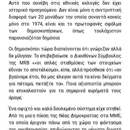
Αυτό που συνέβη στις εθνικές εκλογές δεν έχει
ιστορικό προηγούμενο. Δεν είναι μόνο η συντριπτική
διαφορά των 20 μονάδων την οποία συναντά κανείς
μόνο στο 1974, είναι και το πρωτοφανές σφάλμα
των δημοσκοπήσεων, όπως τουλάχιστον
παρουσιαζόταν δημόσια.
Οι δημοσκόποι τώρα διατείνονται ότι γνώριζαν αλλά
δε μίλησαν. Το επιβεβαίωσε ο Διευθύνων Σύμβουλος
της MRB ««οι απλές σταθμίσεις των στοιχείων
έδιναν το αποτέλεσμα», είπε, αλλά πρόσθεσε ότι «αν
βγαίναμε έτσι, θα μας έλεγαν αυτά τα είναι δείγματα
για πέταμα, πετάξτε τα». Ποια αξιοπιστία μπορούν
να επικαλεστούν για τα σημερινά ευρήματά τους
άραγε;
Ένα σφιχτό και καλά δουλεμένο σύστημα είχε στηθεί.
Από τη μια η πίεση της Νέας Δημοκρατίας στα ΜΜΕ,
τα οποία έριχναν πάνω από τη χώρα το φάντασμα
της ακυβερνησίας, επιδιώκοντας τη μέγιστη δυνατή