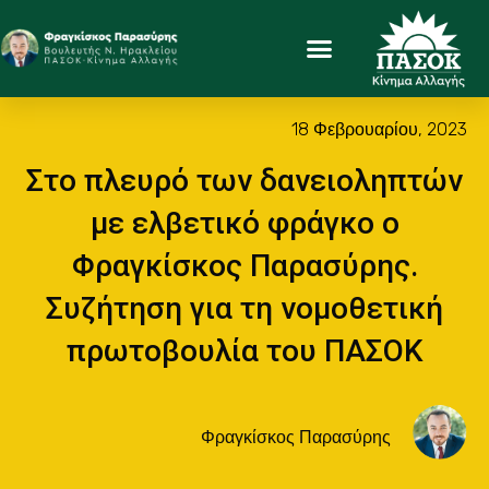
18 Φεβρουαρίου, 2023
Στο πλευρό των δανειοληπτών
με ελβετικό φράγκο ο
Φραγκίσκος Παρασύρης.
Συζήτηση για τη νομοθετική
πρωτοβουλία του ΠΑΣΟΚ
Φραγκίσκος Παρασύρης