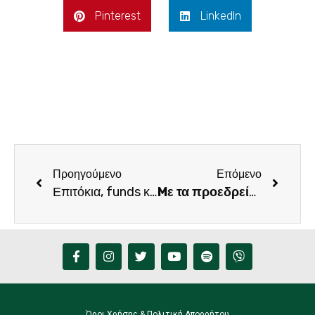
Pinterest
LinkedIn
Προηγούμενο
Επόμενο
Επιτόκια, funds και πλειστηριασμοί: βόμβα στα θεμέλια της κοινωνίας
Mε τα προεδρεία των Αποστράτων των Σωμάτων Ασφαλείας ο Φραγκίσκος Παρασύρης
Όροι Χρήσης & Πολιτική Απορρήτου