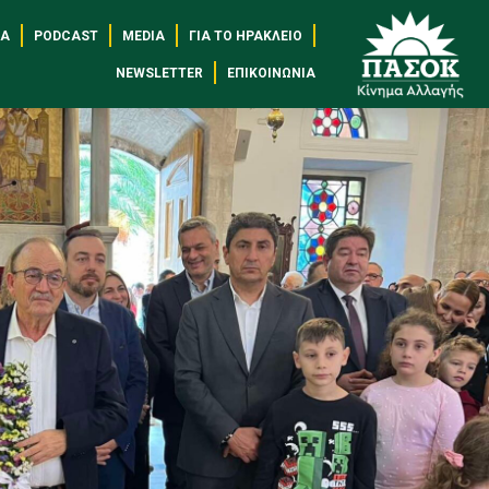
ΈΑ
PODCAST
MEDIA
ΓΙΑ ΤΟ ΗΡΆΚΛΕΙΟ
NEWSLETTER
ΕΠΙΚΟΙΝΩΝΊΑ