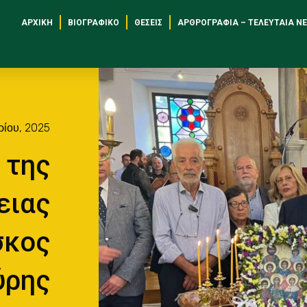
ΑΡΧΙΚΉ
ΒΙΟΓΡΑΦΙΚΌ
ΘΈΣΕΙΣ
ΑΡΘΡΟΓΡΑΦΊΑ – ΤΕΛΕΥΤΑΊΑ Ν
ρίου, 2025
 της
ειας
σκος
ύρης