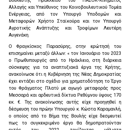
Βουλευτής Ηρακλείου του ΠΑΣΟΚ-Κινήματος
Αλλαγής και Υπεύθυνος του Κοινοβουλευτικού Τομέα
Ενέργειας, από τον Υπουργό Υποδομών και
Μεταφορών Χρήστο Σταϊκούρα και τον Υπουργό
Αγροτικής Ανάπτυξης και Τροφίμων Λευτέρη
Αυγενάκη.
Ο Φραγκίσκος Παρασύρης, στην ερώτησή του
επισημαίνει μεταξύ άλλων: « τον Ιανουάριο του 2023
ο Πρωθυπουργός από το Ηράκλειο, στη διάρκεια
σύσκεψης για τα αναπτυξιακά έργα της Κρήτης,
ανακοίνωσε ότι η Κυβέρνηση της Νέας Δημοκρατίας
έχει εντάξει στο σχέδιο για χρηματοδότηση το Έργο
του Φράγματος Πλατύ με αγωγό μεταφοράς προς
Μεσσαρά και αρδευτικά δίκτυα Ρεθύμνου ύψους 170
εκ. €. Της ανακοίνωσης αυτής είχε προηγηθεί η
δέσμευση του πρώην Υπουργού κ. Κώστα Καραμανλή,
ο οποίος από το Βήμα της Βουλής είχε δεσμευτεί
πως το συγκεκριμένο έργο θα δημοπρατούνταν
εντός του 2022, τονίζοντας μάλιστα