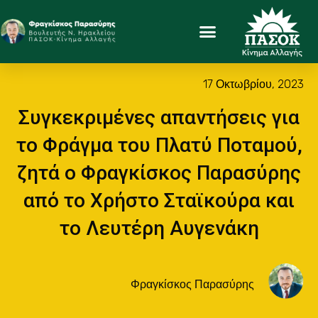
17 Οκτωβρίου, 2023
Συγκεκριμένες απαντήσεις για
το Φράγμα του Πλατύ Ποταμού,
ζητά ο Φραγκίσκος Παρασύρης
από το Χρήστο Σταϊκούρα και
το Λευτέρη Αυγενάκη
Φραγκίσκος Παρασύρης