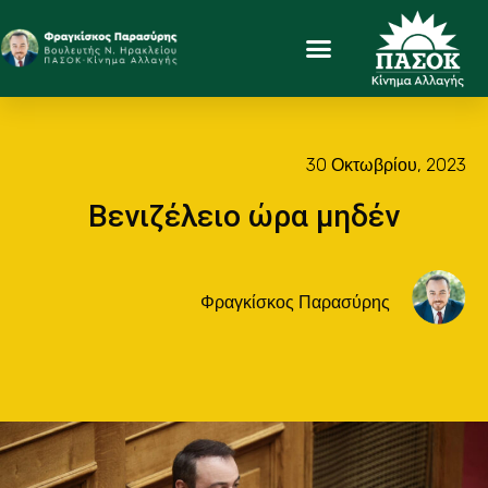
30 Οκτωβρίου, 2023
Βενιζέλειο ώρα μηδέν
Φραγκίσκος Παρασύρης