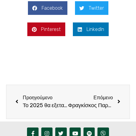
Facebook
Twitter
Pinterest
LinkedIn
Προηγούμενο
Επόμενο
Το 2025 θα εξεταστεί από την UNESCO ο φάκελος της Κνωσού και των πέντε Μινωικών Ανακτορικών Κέντρων
Φραγκίσκος Παρασύρης από τα Χανιά: «οι Βουλευτές του ΠΑΣΟΚ από την Κρήτη θα εκπροσωπούν και τα Χανιά στη Βουλή»