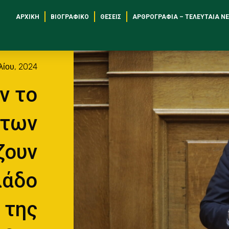
ΑΡΧΙΚΉ
ΒΙΟΓΡΑΦΙΚΌ
ΘΈΣΕΙΣ
ΑΡΘΡΟΓΡΑΦΊΑ – ΤΕΛΕΥΤΑΊΑ Ν
υλίου, 2024
ν το
 των
ζουν
λάδο
 της