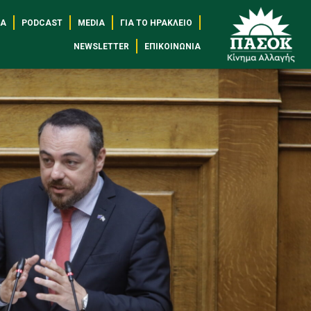
ΈΑ
PODCAST
MEDIA
ΓΙΑ ΤΟ ΗΡΆΚΛΕΙΟ
NEWSLETTER
ΕΠΙΚΟΙΝΩΝΊΑ