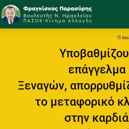
13 Ιο
Υποβαθμίζου
επάγγελμα
Ξεναγών, απορρυθμί
το μεταφορικό κ
στην καρδιά