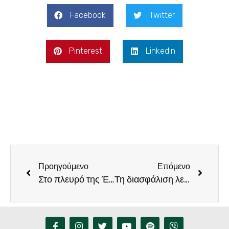
Facebook
Twitter
Pinterest
LinkedIn
Προηγούμενο
Επόμενο
Στο πλευρό της Ένωσης Αστυνομικών Υπαλλήλων Ηρακλείου, ο Φραγκίσκος Παρασύρης
Τη διασφάλιση λειτουργίας παιδικών σταθμών, ΚΔΑΠ, ΚΔΑΠ ΑμεΑ και ΚΗΦΗ, ζητούν ο Φραγκίσκος Παρασύρης και η Κατερίνα Καζάνη